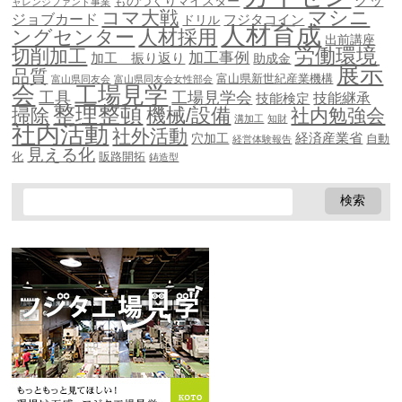
グッ
ものづくりマイスター
ャレンジファンド事業
マシニ
コマ大戦
ジョブカード
ドリル
フジタコイン
人材育成
ングセンター
人材採用
出前講座
労働環境
切削加工
加工事例
加工 振り返り
助成金
展示
品質
富山県新世紀産業機構
富山県同友会
富山県同友会女性部会
会
工場見学
工具
工場見学会
技能継承
技能検定
整理整頓
機械/設備
掃除
社内勉強会
溝加工
知財
社内活動
社外活動
穴加工
経済産業省
自動
経営体験報告
見える化
化
販路開拓
鋳造型