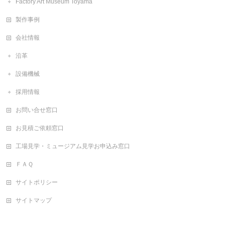
Factory Art Museum Toyama
製作事例
会社情報
沿革
設備機械
採用情報
お問い合せ窓口
お見積ご依頼窓口
工場見学・ミュージアム見学お申込み窓口
ＦＡＱ
サイトポリシー
サイトマップ