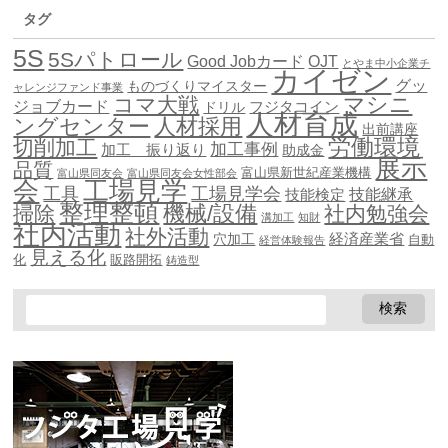
タグ
5S
5Sパトロール
Good Jobカード
OJT
とやま中小企業チ
カイゼン
グッ
ものづくりマイスター
ャレンジファンド事業
マシニ
コマ大戦
ジョブカード
ドリル
フジタコイン
人材育成
ングセンター
人材採用
出前講座
労働環境
切削加工
加工事例
加工 振り返り
助成金
展示
品質
富山県新世紀産業機構
富山県同友会
富山県同友会女性部会
会
工場見学
工具
工場見学会
技能継承
技能検定
整理整頓
機械/設備
掃除
社内勉強会
溝加工
知財
社内活動
社外活動
穴加工
経済産業省
自動
経営体験報告
見える化
化
販路開拓
鋳造型