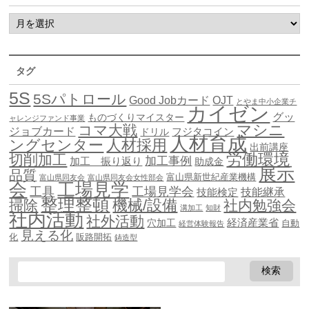
タグ
5S
5Sパトロール
Good Jobカード
OJT
とやま中小企業チ
カイゼン
グッ
ものづくりマイスター
ャレンジファンド事業
マシニ
コマ大戦
ジョブカード
ドリル
フジタコイン
人材育成
ングセンター
人材採用
出前講座
労働環境
切削加工
加工事例
加工 振り返り
助成金
展示
品質
富山県新世紀産業機構
富山県同友会
富山県同友会女性部会
会
工場見学
工具
工場見学会
技能継承
技能検定
整理整頓
機械/設備
掃除
社内勉強会
溝加工
知財
社内活動
社外活動
穴加工
経済産業省
自動
経営体験報告
見える化
化
販路開拓
鋳造型