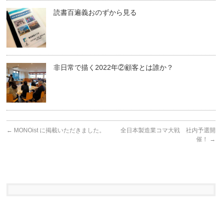
読書百遍義おのずから見る
非日常で描く2022年②顧客とは誰か？
←
MONOist に掲載いただきました。
全日本製造業コマ大戦 社内予選開
催！
→