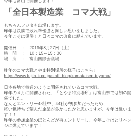
今年も富山で開催します！
「全日本製造業 コマ大戦」
もちろんフジタも出場します。
昨年は決勝で敗れ準優勝と悔しい思いをしました。
今年こそは優勝！と日々コマの改良に励んでいます。
開催日 ： 2016年8月27日（土）
時 間 ： 10：15～15：30
場 所 ： 富山国際会議場
昨年のコマ大戦とやま特別場所の様子はこちら↓
https://www.fujita-k.co.jp/staff_blog/komataisen-toyama/
日本各地で毎週のように開催されているコマ大戦。
昨年の４月に開催された、「とやま特別場所」は富山県では初の開
催でした。
なんとエントリー48社中、44社が初参加だったため、
軽い気持ちで望んだ企業が多かったかと思いますが、今年は違いま
す！！
昨年の参加企業のほとんどが再エントリーし、今年こそはとリベン
ジに燃えています！