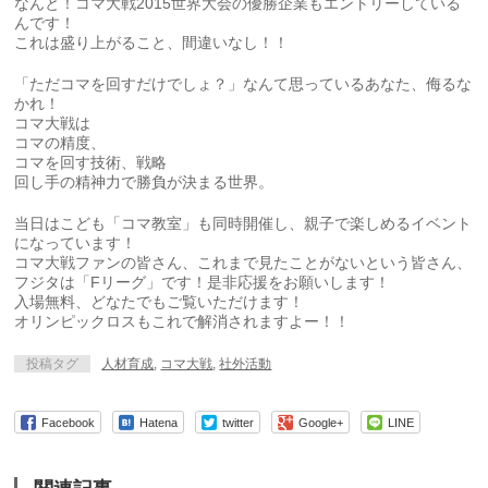
なんと！コマ大戦2015世界大会の優勝企業もエントリーしている
んです！
これは盛り上がること、間違いなし！！
「ただコマを回すだけでしょ？」なんて思っているあなた、侮るな
かれ！
コマ大戦は
コマの精度、
コマを回す技術、戦略
回し手の精神力で勝負が決まる世界。
当日はこども「コマ教室」も同時開催し、親子で楽しめるイベント
になっています！
コマ大戦ファンの皆さん、これまで見たことがないという皆さん、
フジタは「Fリーグ」です！是非応援をお願いします！
入場無料、どなたでもご覧いただけます！
オリンピックロスもこれで解消されますよー！！
投稿タグ
人材育成
,
コマ大戦
,
社外活動
Facebook
Hatena
twitter
Google+
LINE