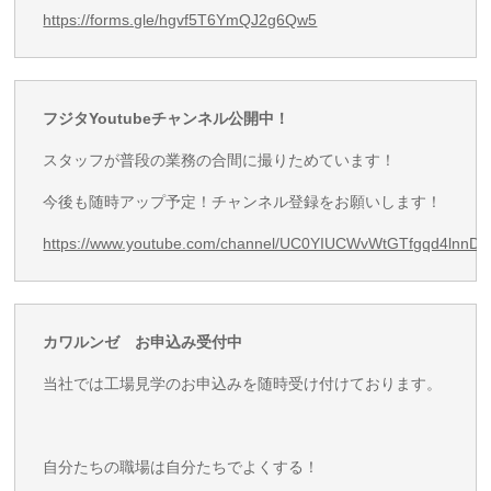
https://forms.gle/hgvf5T6YmQJ2g6Qw5
フジタYoutubeチャンネル公開中！
スタッフが普段の業務の合間に撮りためています！
今後も随時アップ予定！チャンネル登録をお願いします！
https://www.youtube.com/channel/UC0YIUCWvWtGTfgqd4lnnD
カワルンゼ お申込み受付中
当社では工場見学のお申込みを随時受け付けております。
自分たちの職場は自分たちでよくする！