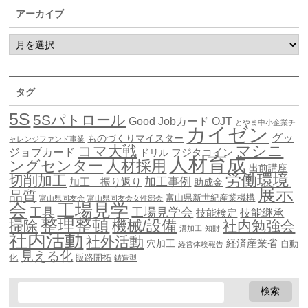
アーカイブ
タグ
5S
5Sパトロール
Good Jobカード
OJT
とやま中小企業チ
カイゼン
グッ
ものづくりマイスター
ャレンジファンド事業
マシニ
コマ大戦
ジョブカード
ドリル
フジタコイン
人材育成
ングセンター
人材採用
出前講座
労働環境
切削加工
加工事例
加工 振り返り
助成金
展示
品質
富山県新世紀産業機構
富山県同友会
富山県同友会女性部会
会
工場見学
工具
工場見学会
技能継承
技能検定
整理整頓
機械/設備
掃除
社内勉強会
溝加工
知財
社内活動
社外活動
穴加工
経済産業省
自動
経営体験報告
見える化
化
販路開拓
鋳造型