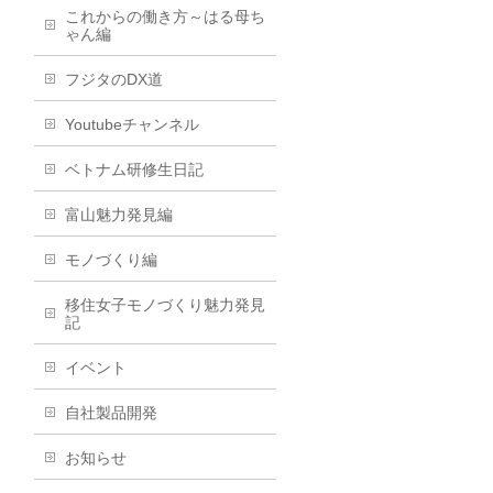
これからの働き方～はる母ち
ゃん編
フジタのDX道
Youtubeチャンネル
ベトナム研修生日記
富山魅力発見編
モノづくり編
移住女子モノづくり魅力発見
記
イベント
自社製品開発
お知らせ