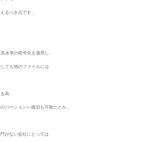
考えるべき点です。
最高水準の暗号化を適用し、
染しても他のファイルには
。
きる為、
前のバージョンへ復旧も可能だとか。
部門がない会社にとっては