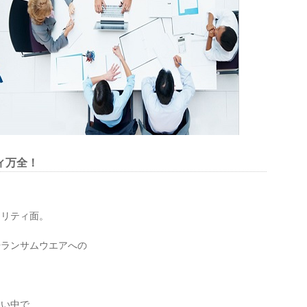
ィ万全！
ュリティ面。
やランサムウエアへの
ない中で