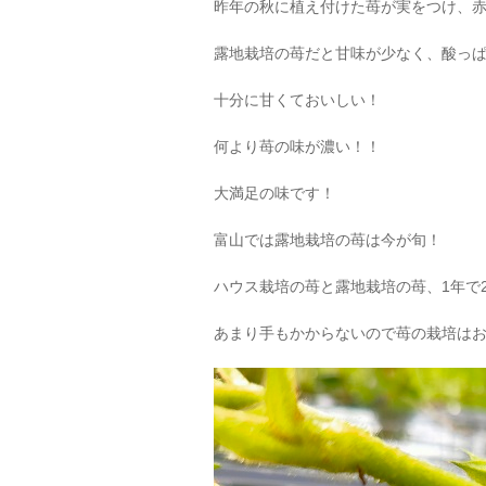
昨年の秋に植え付けた苺が実をつけ、
露地栽培の苺だと甘味が少なく、酸っ
十分に甘くておいしい！
何より苺の味が濃い！！
大満足の味です！
富山では露地栽培の苺は今が旬！
ハウス栽培の苺と露地栽培の苺、1年で
あまり手もかからないので苺の栽培は