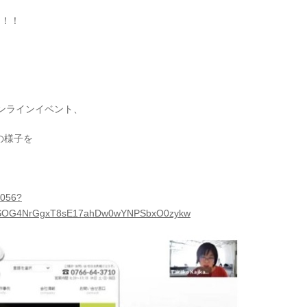
た！！
ンラインイベント、
の様子を
4056?
nIoSOG4NrGgxT8sE17ahDw0wYNPSbxO0zykw