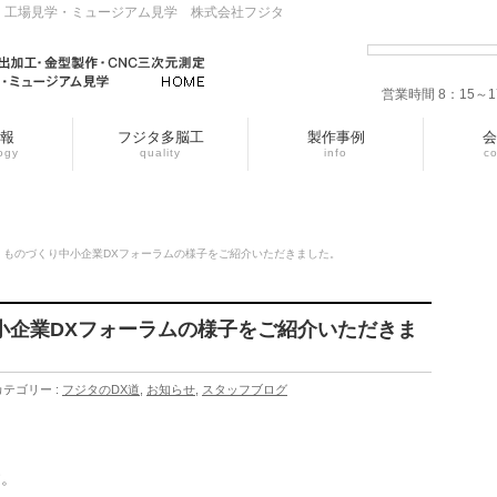
・工場見学・ミュージアム見学 株式会社フジタ
営業時間 8：15
報
フジタ多脳工
製作事例
会
ogy
quality
info
c
4開催 ものづくり中小企業DXフォーラムの様子をご紹介いただきました。
り中小企業DXフォーラムの様子をご紹介いただきま
カテゴリー :
フジタのDX道
,
お知らせ
,
スタッフブログ
す。