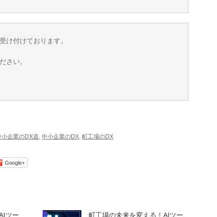
受け付けております。
ださい。
中小企業のDX道
,
中小企業のDX
,
町工場のDX
Google+
Iツー
町工場の未来を変える！AIツー