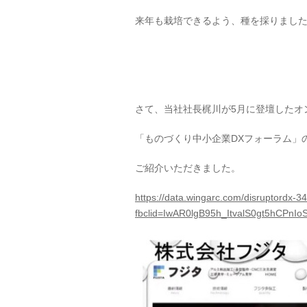
来年も栽培できるよう、種を採りまし
さて、当社社長梶川が5月に登壇したオ
「ものづくり中小企業DXフォーラム」
ご紹介いただきました。
https://data.wingarc.com/disruptordx-3
fbclid=IwAR0lgB95h_ItvalS0gt5hCP