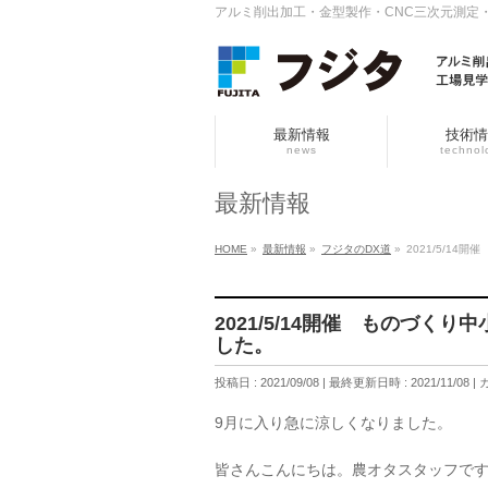
アルミ削出加工・金型製作・CNC三次元測定
最新情報
技術情
news
technol
最新情報
HOME
»
最新情報
»
フジタのDX道
»
2021/5/1
2021/5/14開催 ものづく
した。
投稿日 : 2021/09/08
最終更新日時 : 2021/11/08
9月に入り急に涼しくなりました。
皆さんこんにちは。農オタスタッフで