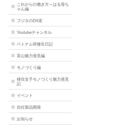
これからの働き方～はる母ち
ゃん編
フジタのDX道
Youtubeチャンネル
ベトナム研修生日記
富山魅力発見編
モノづくり編
移住女子モノづくり魅力発見
記
イベント
自社製品開発
お知らせ