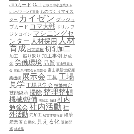
Jobカード
OJT
とやま中小企業チャ
ものづくりマイス
レンジファンド事業
カイゼン
グッジョ
ター
コマ大戦
ブカード
ドリル
フ
マシニングセ
ジタコイン
人材
ンター
人材採用
育成
切削加工
出前講座
加工事例
加工 振り返り
助成
労働環境
品質
金
富山県同友
富山県新世紀産
会
富山県同友会女性部会
展示会
工場
工具
業機構
見学
工場見学会
技能検定
整理整頓
掃除
技能継承
機械/設備
社内
溝加工
知財
社内活動
勉強会
社
外活動
穴加工
経済
経営体験報告
見える化
産業省
自動化
販路開
拓
鋳造型