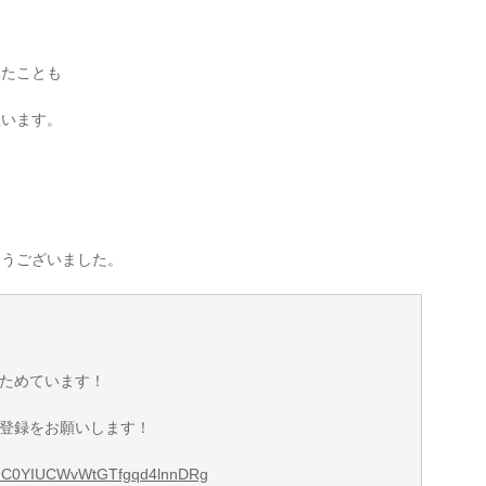
ったことも
思います。
とうございました。
ためています！
登録をお願いします！
l/UC0YIUCWvWtGTfgqd4lnnDRg