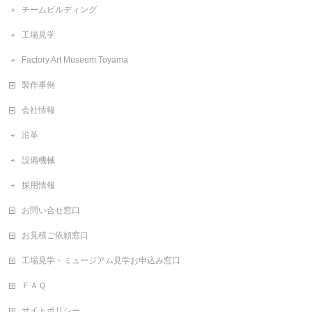
チームビルディング
工場見学
Factory Art Museum Toyama
製作事例
会社情報
沿革
設備機械
採用情報
お問い合せ窓口
お見積ご依頼窓口
工場見学・ミュージアム見学お申込み窓口
ＦＡＱ
サイトポリシー