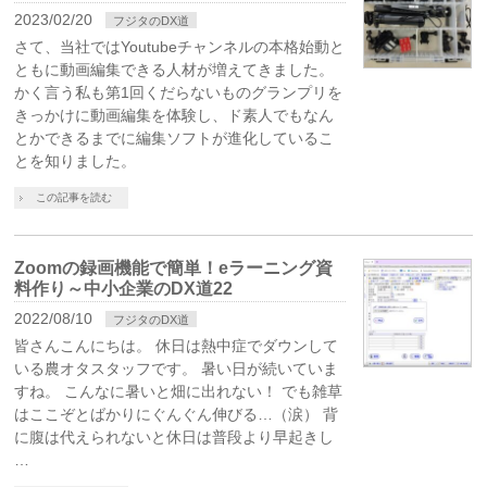
2023/02/20
フジタのDX道
さて、当社ではYoutubeチャンネルの本格始動と
ともに動画編集できる人材が増えてきました。
かく言う私も第1回くだらないものグランプリを
きっかけに動画編集を体験し、ド素人でもなん
とかできるまでに編集ソフトが進化しているこ
とを知りました。
この記事を読む
Zoomの録画機能で簡単！eラーニング資
料作り～中小企業のDX道22
2022/08/10
フジタのDX道
皆さんこんにちは。 休日は熱中症でダウンして
いる農オタスタッフです。 暑い日が続いていま
すね。 こんなに暑いと畑に出れない！ でも雑草
はここぞとばかりにぐんぐん伸びる…（涙） 背
に腹は代えられないと休日は普段より早起きし
…