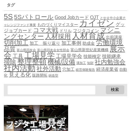
タグ
5S
5Sパトロール
Good Jobカード
OJT
とやま中小企業チ
カイゼン
グッ
ものづくりマイスター
ャレンジファンド事業
マシニ
コマ大戦
ジョブカード
ドリル
フジタコイン
人材育成
ングセンター
人材採用
出前講座
労働環境
切削加工
加工事例
加工 振り返り
助成金
展示
品質
富山県新世紀産業機構
富山県同友会
富山県同友会女性部会
会
工場見学
工具
工場見学会
技能継承
技能検定
整理整頓
機械/設備
掃除
社内勉強会
溝加工
知財
社内活動
社外活動
穴加工
経済産業省
自動
経営体験報告
見える化
化
販路開拓
鋳造型