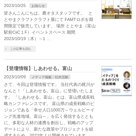
2023/10/25
お知らせ
皆さんこんにちは。農オタスタッフです。 と
とやまクラフトクラフト展にて FAMTロボを期
間限定で販売しています。 場所 ととやま（富山
駅前CiiC１F）イベントスペース 期間
2023/10/19（木）～1 …
この記事を読む
【登壇情報】しあわせる。富山
2023/10/09
メディア掲載・社外活動
さて、今回は登壇情報です。 当社代表の梶川が
なんと！「しあわせる。富山」に登壇いたしま
す。 「しあわせる。富山」とは、富山県成長戦
略カンファレンスです。 富山県の成長戦略のビ
ジョンである「幸せ人口1000万～ウェルビーイ
ング先進地域、富山～」を広く発信するととも
に、多彩な人材の連携を創出し、戦略のアップ
デートにより、新たな政策やプロジェクトを組
成するため、2022年より開催されています。