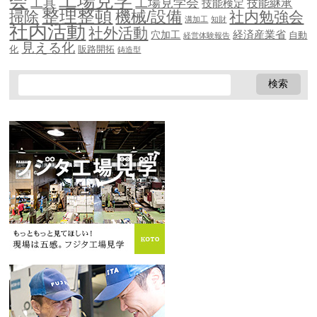
会
工場見学
工具
工場見学会
技能継承
技能検定
整理整頓
機械/設備
掃除
社内勉強会
溝加工
知財
社内活動
社外活動
穴加工
経済産業省
自動
経営体験報告
見える化
化
販路開拓
鋳造型