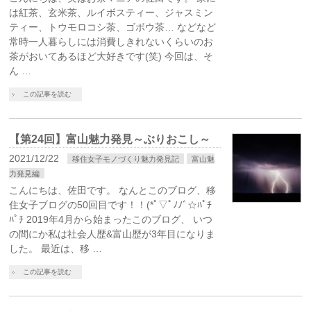
は紅茶、玄米茶、ルイボスティー、ジャスミン
ティー、トウモロコシ茶、ゴボウ茶… などなど
常時一人暮らしには消費しきれないくらいのお
茶がおいてあるほど大好きです(笑) 今回は、そ
ん …
この記事を読む
【第24回】富山魅力発見～ぶりおこし～
2021/12/22
移住女子モノづくり魅力発見記
富山魅
力発見編
こんにちは、佐田です。 なんとこのブログ、移
住女子ブログの50回目です！！(*ﾟ▽ﾟﾉﾉﾞ☆ﾊﾟﾁ
ﾊﾟﾁ 2019年4月から始まったこのブログ、 いつ
の間にか私は社会人歴&富山歴が3年目になりま
した。 最近は、移 …
この記事を読む