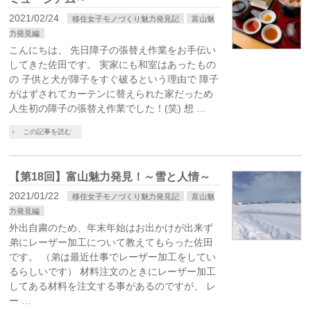
2021/02/24
移住女子モノづくり魅力発見記
富山魅
力発見編
こんにちは、 先日障子の張替え作業をお手伝い
してきた佐田です。 実家にも和室はあったもの
の 子供と犬が障子をすぐ破るという理由で 障子
がはずされてカーテンに替えられた家だっため
人生初の障子の張替え作業でした！(笑) 想 …
この記事を読む
【第18回】富山魅力発見！～雪と人情～
2021/01/22
移住女子モノづくり魅力発見記
富山魅
力発見編
外出自粛のため、年末年始はお出かけが出来ず
弟にレーザー加工について教えてもらった佐田
です。 （弟は最近仕事でレーザー加工をしてい
るらしいです） 材料注文のときにレーザー加工
してある材料を注文する事があるのですが、 レ
ー …