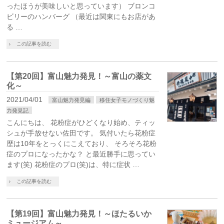
ったほうが美味しいと思っています） ブロンコ
ビリーのハンバーグ （最近は関東にもお店があ
る …
この記事を読む
【第20回】富山魅力発見！～富山の薬文
化～
2021/04/01
富山魅力発見編
移住女子モノづくり魅
力発見記
こんにちは、 花粉症がひどくなり始め、ティッ
シュが手放せない佐田です。 気付いたら花粉症
歴は10年をとっくにこえており、 そろそろ花粉
症のプロになったかな？ と最近勝手に思ってい
ます(笑) 花粉症のプロ(笑)は、特に症状 …
この記事を読む
【第19回】富山魅力発見！～ほたるいか
ミュージアム～