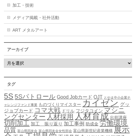
加工・技術
メディア掲載・社外活動
ART メタルアート
アーカイブ
タグ
5S
5Sパトロール
Good Jobカード
OJT
とやま中小企業チ
カイゼン
グッ
ものづくりマイスター
ャレンジファンド事業
マシニ
コマ大戦
ジョブカード
ドリル
フジタコイン
人材育成
ングセンター
人材採用
出前講座
労働環境
切削加工
加工事例
加工 振り返り
助成金
展示
品質
富山県新世紀産業機構
富山県同友会
富山県同友会女性部会