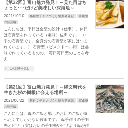
【第22回】富山魅力発見！～見た目はち
ょっと･･･だけど美味しい深海魚～
2021/10/10
移住女子モノづくり魅力発見記
富山魅
力発見編
こんにちは、平日は金型の設計（仕事）、休日
は石膏型を作っている（趣味）佐田です。 （↑
手の石膏型です。全身分の石膏型が家にはつま
れています。） 石膏型（ビスクドール用）は趣
味で作っているものの、 毎日毎日型のことを考
え …
この記事を読む
【第21回】富山魅力発見！～縄文時代を
生きた杉の樹根に会える場所～
2021/06/22
移住女子モノづくり魅力発見記
富山魅
力発見編
こんにちは、母のご飯と地元のお店のご飯が食
べたくてしかたない佐田です。 母手作りの手羽
先とピザ （実はお店の手羽先やピザより母が作