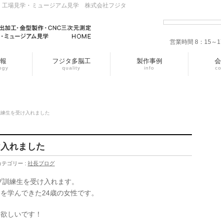
・工場見学・ミュージアム見学 株式会社フジタ
営業時間 8：15
報
フジタ多脳工
製作事例
会
ogy
quality
info
c
訓練生を受け入れました
け入れました
カテゴリー :
社長ブログ
ップ訓練生を受け入れます。
を学んできた24歳の女性です。
て欲しいです！