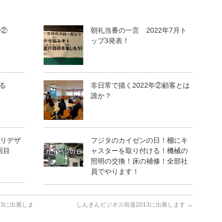
 ②
朝礼当番の一言 2022年7月ト
ップ3発表！
る
非日常で描く2022年②顧客とは
誰か？
のリデザ
フジタのカイゼンの日！棚にキ
回目
ャスターを取り付ける！機械の
照明の交換！床の補修！全部社
員でやります！
3に出展しま
しんきんビジネス街道2013に出展します
→