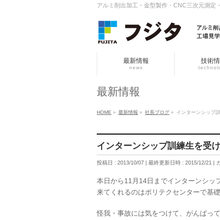
アルミ削出加工・金型製作・CNC三次元測定
最新情報
技術情
news
technol
最新情報
HOME
»
最新情報
»
社長ブログ
»
インターンシップ
インターンシップ訓練生を受
投稿日 : 2013/10/07
最終更新日時 : 2015/12/21
本日から11月14日までインターンシ
来てくれるのはポリテクセンターで基礎
怪我・事故には気をつけて、がんばっ