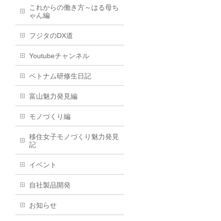
これからの働き方～はる母ち
ゃん編
フジタのDX道
Youtubeチャンネル
ベトナム研修生日記
富山魅力発見編
モノづくり編
移住女子モノづくり魅力発見
記
イベント
自社製品開発
お知らせ