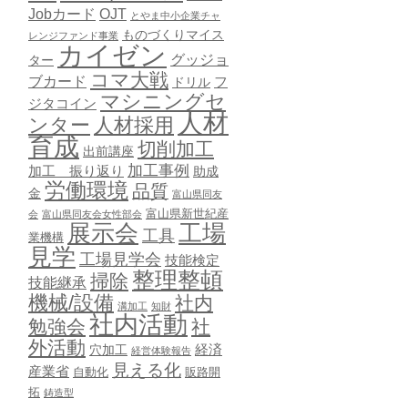
Jobカード
OJT
とやま中小企業チャ
ものづくりマイス
レンジファンド事業
カイゼン
グッジョ
ター
コマ大戦
ブカード
ドリル
フ
マシニングセ
ジタコイン
人材
ンター
人材採用
育成
切削加工
出前講座
加工事例
加工 振り返り
助成
労働環境
品質
金
富山県同友
富山県新世紀産
会
富山県同友会女性部会
展示会
工場
工具
業機構
見学
工場見学会
技能検定
整理整頓
掃除
技能継承
機械/設備
社内
溝加工
知財
社内活動
勉強会
社
外活動
穴加工
経済
経営体験報告
見える化
産業省
自動化
販路開
拓
鋳造型