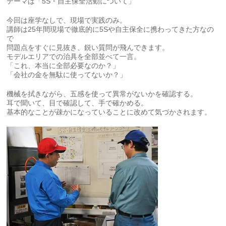
テーマは「5S・自主保全活動について」
今回は座学なしで、現場で実践のみ。
講師は25年間現場で徹底的に5Sや自主保全に携わってきた方なの
で
問題点をすぐに見抜き、鋭い質問が飛んできます。
モデルエリアでの治具を全部並べて一言。
「これ、本当に全部必要なのか？」
「会社の金を無駄に使ってないか？」
機械を拭きながら、五感を使って異常がないかを確認する。
耳で聞いて、目で確認して、手で確かめる。
基本的なことが疎かになっていることに改めて気づかされます。