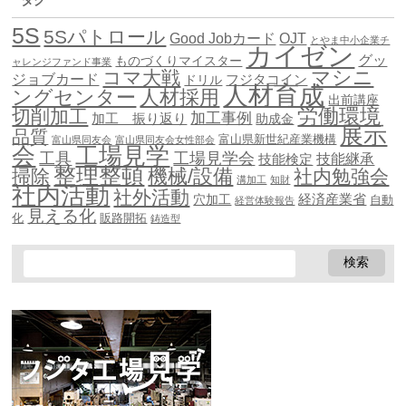
5S
5Sパトロール
Good Jobカード
OJT
とやま中小企業チ
カイゼン
グッ
ものづくりマイスター
ャレンジファンド事業
マシニ
コマ大戦
ジョブカード
ドリル
フジタコイン
人材育成
ングセンター
人材採用
出前講座
労働環境
切削加工
加工事例
加工 振り返り
助成金
展示
品質
富山県新世紀産業機構
富山県同友会
富山県同友会女性部会
会
工場見学
工具
工場見学会
技能継承
技能検定
整理整頓
機械/設備
掃除
社内勉強会
溝加工
知財
社内活動
社外活動
穴加工
経済産業省
自動
経営体験報告
見える化
化
販路開拓
鋳造型