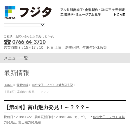
ご相談・お問い合せはお気軽にどうぞ。
0766-64-3710
営業時間 8：15～17：10 休日 土日、夏季休暇、年末年始休暇等
メニュー一覧↓
最新情報
HOME
»
最新情報
»
移住女子モノづくり魅力発見記
»
【第4回】富山魅力発見！～？？？～
【第4回】富山魅力発見！～？？？～
投稿日 : 2019/08/22
最終更新日時 : 2019/10/04
カテゴリー :
移住女子モノづくり魅
力発見記
,
富山魅力発見編