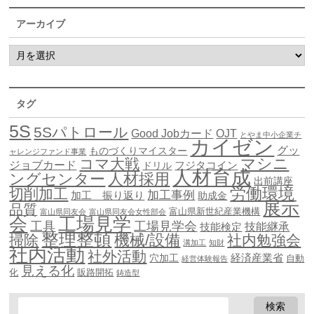
アーカイブ
タグ
5S
5Sパトロール
Good Jobカード
OJT
とやま中小企業チ
カイゼン
グッ
ものづくりマイスター
ャレンジファンド事業
マシニ
コマ大戦
ジョブカード
ドリル
フジタコイン
人材育成
ングセンター
人材採用
出前講座
労働環境
切削加工
加工事例
加工 振り返り
助成金
展示
品質
富山県新世紀産業機構
富山県同友会
富山県同友会女性部会
会
工場見学
工具
工場見学会
技能継承
技能検定
整理整頓
機械/設備
掃除
社内勉強会
溝加工
知財
社内活動
社外活動
穴加工
経済産業省
自動
経営体験報告
見える化
化
販路開拓
鋳造型