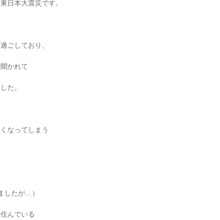
は東日本大震災です。
を過ごしており、
と聞かれて
ました。
、
なくなってしまう
ましたが…）
に住んでいる