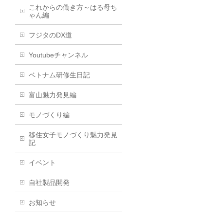
これからの働き方～はる母ち
ゃん編
フジタのDX道
Youtubeチャンネル
ベトナム研修生日記
富山魅力発見編
モノづくり編
移住女子モノづくり魅力発見
記
イベント
自社製品開発
お知らせ