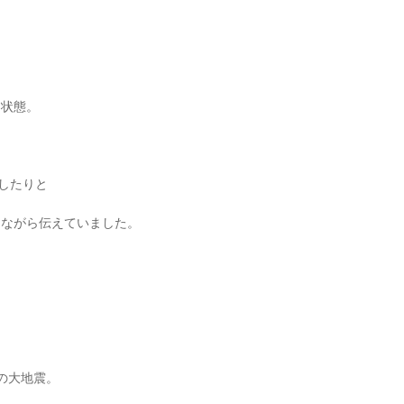
、
う状態。
索したりと
しながら伝えていました。
の大地震。