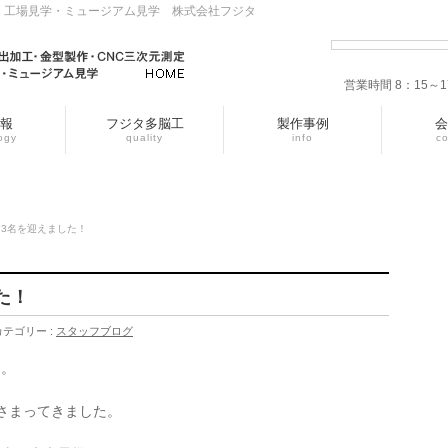
・工場見学・ミュージアム見学 株式会社フジタ
営業時間 8：15
報
フジタ多脳工
製作事例
会
ogy
quality
info
c
3名を迎えました！
た！
カテゴリー :
スタッフブログ
す。
さまってきました。