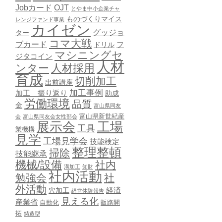
Jobカード
OJT
とやま中小企業チャ
ものづくりマイス
レンジファンド事業
カイゼン
グッジョ
ター
コマ大戦
ブカード
ドリル
フ
マシニングセ
ジタコイン
人材
ンター
人材採用
育成
切削加工
出前講座
加工事例
加工 振り返り
助成
労働環境
品質
金
富山県同友
富山県新世紀産
会
富山県同友会女性部会
展示会
工場
工具
業機構
見学
工場見学会
技能検定
整理整頓
掃除
技能継承
機械/設備
社内
溝加工
知財
社内活動
勉強会
社
外活動
穴加工
経済
経営体験報告
見える化
産業省
自動化
販路開
拓
鋳造型