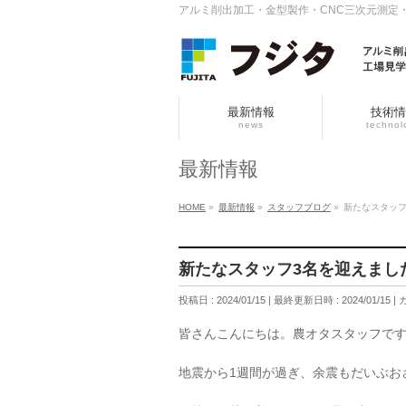
アルミ削出加工・金型製作・CNC三次元測定
最新情報
技術情
news
technol
最新情報
HOME
»
最新情報
»
スタッフブログ
»
新たなスタッフ
新たなスタッフ3名を迎えまし
投稿日 : 2024/01/15
最終更新日時 : 2024/01/15
皆さんこんにちは。農オタスタッフで
地震から1週間が過ぎ、余震もだいぶお