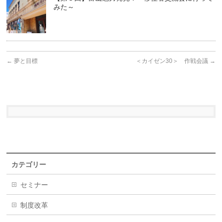
みた～
←
夢と目標
＜カイゼン30＞ 作戦会議
→
カテゴリー
セミナー
制度改革