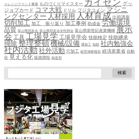
カイゼン
グッ
ものづくりマイスター
ャレンジファンド事業
マシニ
コマ大戦
ジョブカード
ドリル
フジタコイン
人材育成
ングセンター
人材採用
出前講座
労働環境
切削加工
加工事例
加工 振り返り
助成金
展示
品質
富山県新世紀産業機構
富山県同友会
富山県同友会女性部会
会
工場見学
工具
工場見学会
技能継承
技能検定
整理整頓
機械/設備
掃除
社内勉強会
溝加工
知財
社内活動
社外活動
穴加工
経済産業省
自動
経営体験報告
見える化
化
販路開拓
鋳造型