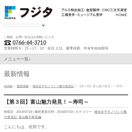
ご相談・お問い合せはお気軽にどうぞ。
0766-64-3710
営業時間 8：15～17：10 休日 土日、夏季休暇、年末年始休暇等
メニュー一覧↓
最新情報
HOME
»
最新情報
»
移住女子モノづくり魅力発見記
»
【第３回】富山魅力発見！～寿司～
【第３回】富山魅力発見！～寿司～
投稿日 : 2019/07/19
最終更新日時 : 2019/07/19
カテゴリー :
移住女子モノづくり魅
力発見記
,
富山魅力発見編
こんにちは、佐田です。