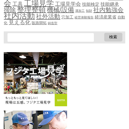
会
工場見学
工具
工場見学会
技能継承
技能検定
整理整頓
機械/設備
掃除
社内勉強会
溝加工
知財
社内活動
社外活動
穴加工
経済産業省
自動
経営体験報告
見える化
化
販路開拓
鋳造型