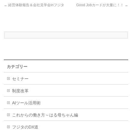
←
経営体験報告＆会社見学会inフジタ
Good Jobカードが大量に！！
→
カテゴリー
セミナー
制度改革
AIツール活用術
これからの働き方～はる母ちゃん編
フジタのDX道