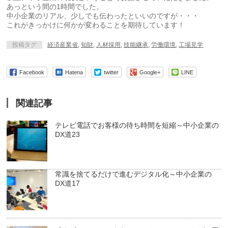
あっという間の1時間でした。
中小企業のリアル、少しでも伝わったといいのですが・・・
これがきっかけに何かが変わることを期待しています！
投稿タグ
経済産業省
,
知財
,
人材採用
,
技能継承
,
労働環境
,
工場見学
Facebook
Hatena
twitter
Google+
LINE
関連記事
テレビ電話でお客様の待ち時間を短縮～中小企業の
DX道23
常識を捨てるだけで進むデジタル化～中小企業の
DX道17