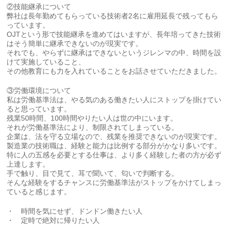
②技能継承について
弊社は長年勤めてもらっている技術者2名に雇用延長で残ってもら
っています。
OJTという形で技能継承を進めてはいますが、長年培ってきた技術
はそう簡単に継承できないのが現実です。
それでも、やらずに継承はできないというジレンマの中、時間を設
けて実施していること、
その他教育にも力を入れていることをお話させていただきました。
③労働環境について
私は労働基準法は、やる気のある働きたい人にストップを掛けてい
ると思っています。
残業50時間、100時間やりたい人は世の中にいます。
それが労働基準法により、制限されてしまっている。
企業は、法を守る立場なので、残業を推奨できないのが現実です。
製造業の技術職は、経験と能力は比例する部分がかなり多いです。
特に人の五感を必要とする仕事は、より多く経験した者の方が必ず
上達します。
手で触り、目で見て、耳で聞いて、匂いで判断する。
そんな経験をするチャンスに労働基準法がストップをかけてしまっ
ていると感じます。
・ 時間を気にせず、ドンドン働きたい人
・ 定時で絶対に帰りたい人