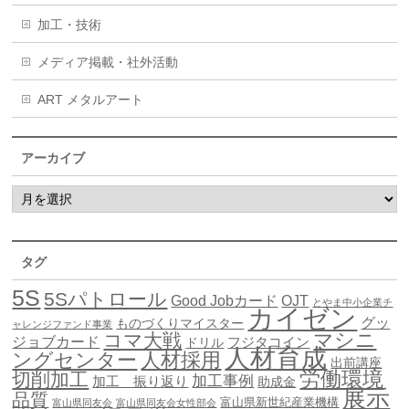
加工・技術
メディア掲載・社外活動
ART メタルアート
アーカイブ
タグ
5S
5Sパトロール
Good Jobカード
OJT
とやま中小企業チ
カイゼン
グッ
ものづくりマイスター
ャレンジファンド事業
マシニ
コマ大戦
ジョブカード
ドリル
フジタコイン
人材育成
ングセンター
人材採用
出前講座
労働環境
切削加工
加工事例
加工 振り返り
助成金
展示
品質
富山県新世紀産業機構
富山県同友会
富山県同友会女性部会