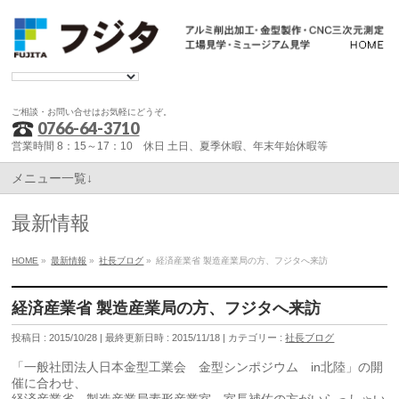
ご相談・お問い合せはお気軽にどうぞ。
0766-64-3710
営業時間 8：15～17：10 休日 土日、夏季休暇、年末年始休暇等
メニュー一覧↓
最新情報
HOME
»
最新情報
»
社長ブログ
»
経済産業省 製造産業局の方、フジタへ来訪
経済産業省 製造産業局の方、フジタへ来訪
投稿日 : 2015/10/28
最終更新日時 : 2015/11/18
カテゴリー :
社長ブログ
「一般社団法人日本金型工業会 金型シンポジウム in北陸」の開
催に合わせ、
経済産業省 製造産業局素形産業室 室長補佐の方がいらっしゃい