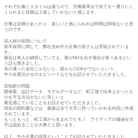
それぞれ働くスタイルは違うので、労働基準法で全てを一通りにく
くられると技能は上達していかないと感じます。
仕事は目標があったり、楽しいと感じられれば時間は関係ないと思
うのです。
④人材の採用について
新卒採用に関して、弊社含め中小企業の皆さんは苦戦されていま
す。
最近は本人が納得していても、親がNOを出す場合が多々あるとい
う話も聞きました。
名の通った会社じゃないと、親からのOKがでないという、
中小企業泣かせのエピソードなどをお話させていただきました。
⑤知財の問題
開発案、設計データ、モデルデータなど、町工場で出来上がったも
のを守る方法がないに等しいと
最近感じていることをお話させていただきました。
現在の契約書などは、最後は全て大手に持っていかれる内容に作成
されています。
もっともっと、町工場から生まれでたモノ、アイディアの価値を大
手は認めることが大事だと思います。
以上、中小企業の現状ということでお話させていただきました。