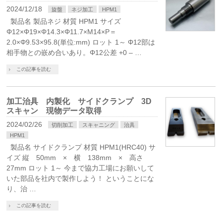
2024/12/18
旋盤
ネジ加工
HPM1
製品名 製品ネジ 材質 HPM1 サイズ
Φ12×Φ19×Φ14.3×Φ11.7×M14×P＝
2.0×Φ9.53×95.8(単位:mm) ロット 1～ Φ12部は
相手物との嵌め合いあり。Φ12公差 +0 – …
この記事を読む
加工治具 内製化 サイドクランプ 3D
スキャン 現物データ取得
2024/02/26
切削加工
スキャニング
治具
HPM1
製品名 サイドクランプ 材質 HPM1(HRC40) サ
イズ 縦 50mm × 横 138mm × 高さ
27mm ロット 1～ 今まで協力工場にお願いして
いた部品を社内で製作しよう！ ということにな
り、治 …
この記事を読む