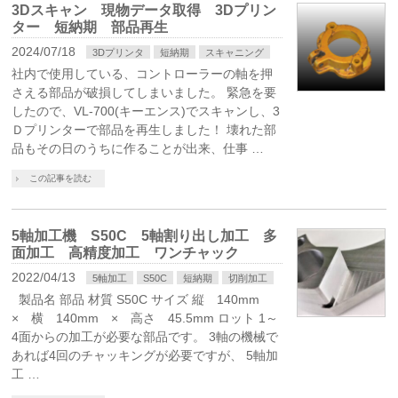
3Dスキャン 現物データ取得 3Dプリン
ター 短納期 部品再生
2024/07/18
3Dプリンタ
短納期
スキャニング
社内で使用している、コントローラーの軸を押
さえる部品が破損してしまいました。 緊急を要
したので、VL-700(キーエンス)でスキャンし、3
Ｄプリンターで部品を再生しました！ 壊れた部
品もその日のうちに作ることが出来、仕事 …
この記事を読む
5軸加工機 S50C 5軸割り出し加工 多
面加工 高精度加工 ワンチャック
2022/04/13
5軸加工
S50C
短納期
切削加工
製品名 部品 材質 S50C サイズ 縦 140mm
× 横 140mm × 高さ 45.5mm ロット 1～
4面からの加工が必要な部品です。 3軸の機械で
あれば4回のチャッキングが必要ですが、 5軸加
工 …