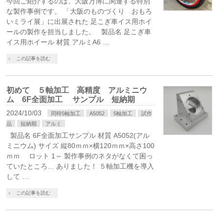
今回ご紹介するのは、大阪万博に関連する特別
な製作事例です。 「大阪のものづくり おもろ
いミライ展」に出展された 足こぎ車イス用ホイ
ールの製作を担当しました。 製品名 足こぎ車
イス用ホイール 材質 アルミA6 …
この記事を読む
初めて ５軸加工 高精度 アルミニウ
ム 6F全面加工 サンプル 短納期
2024/10/03
同時5軸加工
A5052
5軸加工
試作
品
短納期
アルミ
製品名 6F全面加工サンプル 材質 A5052(アル
ミニウム) サイズ 縦80ｍｍ×横120ｍｍ×高さ100
ｍｍ ロット 1～ 製作事例のネタがなくて困っ
ていたところ… ありました！ ５軸加工機を導入
して …
この記事を読む