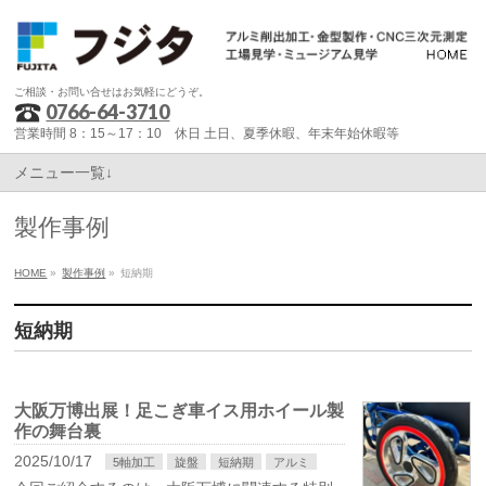
ご相談・お問い合せはお気軽にどうぞ。
0766-64-3710
営業時間 8：15～17：10 休日 土日、夏季休暇、年末年始休暇等
メニュー一覧↓
製作事例
HOME
»
製作事例
»
短納期
短納期
大阪万博出展！足こぎ車イス用ホイール製
作の舞台裏
2025/10/17
5軸加工
旋盤
短納期
アルミ