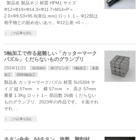
製品名 製品ネジ 材質 HPM1 サイズ
Φ12×Φ19×Φ14.3×Φ11.7×M14×P＝
2.0×Φ9.53×95.8(単位:mm) ロット 1～ Φ12部は
相手物との嵌め合いあり。Φ12公差 +0 – …
この記事を読む
5軸加工で作る超難しい「カッターマーク
パズル」くだらないものグランプリ
2024/11/21
SUS304
3Dプリンタ
5軸加工
多面
加工
同時5軸加工
製品名 カッターマークパズル 材質 SUS304 サ
イズ 縦 57mm × 横 57ｍm × 高さ 57mm
重量 1.3Kg ロット 1～ 部品数 26個 くだらない
ものグランプリ、2023年の作品です。 ６面それ
ぞれ …
この記事を読む
チタン合金 64チタン 旋盤 難削材