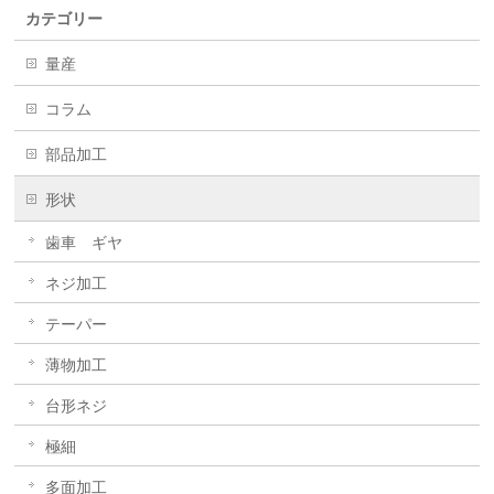
カテゴリー
量産
コラム
部品加工
形状
歯車 ギヤ
ネジ加工
テーパー
薄物加工
台形ネジ
極細
多面加工