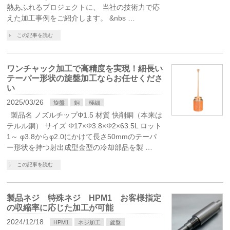
熱あふれるプロジェクトに、 当社の技術力で応
えた加工事例をご紹介します。 &nbs …
この記事を読む
ワンチャック加工で高精度を実現！細長い
テーパー形状の旋盤加工ならお任せくださ
い
2025/03/26
旋盤
銅
極細
製品名 ノズルチップΦ1.5 材質 快削銅（本来は
テルル銅） サイズ Φ17×Φ3.8×Φ2×63.5L ロット
1～ φ3.8からφ2.0にかけて長さ50mmのテーパ
ー形状を持つ射出成型金型の冷却部品を製 …
この記事を読む
製品ネジ 特殊ネジ HPM1 お客様指定
の収縮率に応じた加工が可能
2024/12/18
HPM1
ネジ加工
旋盤