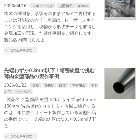
2026/04/16
スキャニング
曲面加工
A5052
木製の欄間を、形状そのままアルミで再現する
ことは可能なのか？ 今回は、レーザースキャ
ニングを活用し、現物から形状データを取得し
金属加工で再現した製作事例をご紹介します。
製品名 欄間（らんま …
この記事を読む
先端わずか0.3mm以下！精密旋盤で挑む
薄肉金型部品の製作事例
2026/01/22
金型
S45C
旋盤
薄物加工
ネジ
加工
テーパー
製品名 金型部品 材質 S45C サイズ φ40ｍm ×
150mm (先端薄肉) ロット 1～ 今回ご紹介する
のは、年に数回リピート製作している金型部品
の事例です。 先端の肉厚はなんと0.3mm以下
と …
この記事を読む