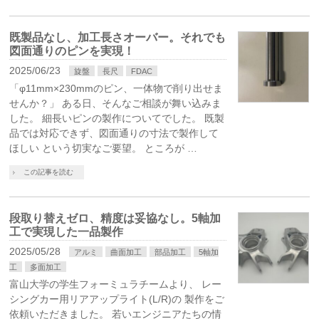
既製品なし、加工長さオーバー。それでも
図面通りのピンを実現！
2025/06/23
旋盤
長尺
FDAC
「φ11mm×230mmのピン、一体物で削り出せま
せんか？」 ある日、そんなご相談が舞い込みま
した。 細長いピンの製作についてでした。 既製
品では対応できず、図面通りの寸法で製作して
ほしい という切実なご要望。 ところが …
この記事を読む
段取り替えゼロ、精度は妥協なし。5軸加
工で実現した一品製作
2025/05/28
アルミ
曲面加工
部品加工
5軸加
工
多面加工
富山大学の学生フォーミュラチームより、 レー
シングカー用リアアップライト(L/R)の 製作をご
依頼いただきました。 若いエンジニアたちの情