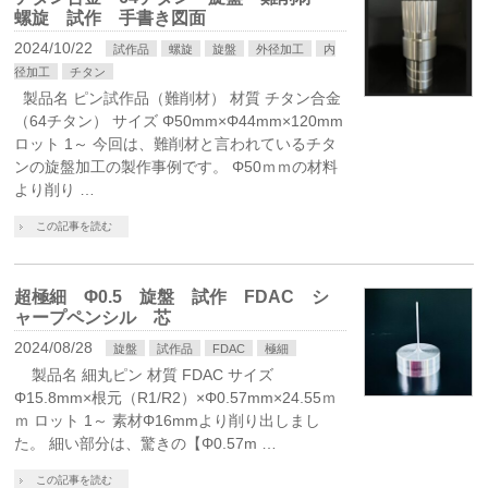
螺旋 試作 手書き図面
2024/10/22
試作品
螺旋
旋盤
外径加工
内
径加工
チタン
製品名 ピン試作品（難削材） 材質 チタン合金
（64チタン） サイズ Φ50mm×Φ44mm×120mm
ロット 1～ 今回は、難削材と言われているチタ
ンの旋盤加工の製作事例です。 Φ50ｍｍの材料
より削り …
この記事を読む
超極細 Φ0.5 旋盤 試作 FDAC シ
ャープペンシル 芯
2024/08/28
旋盤
試作品
FDAC
極細
製品名 細丸ピン 材質 FDAC サイズ
Φ15.8mm×根元（R1/R2）×Φ0.57mm×24.55ｍ
ｍ ロット 1～ 素材Φ16mmより削り出しまし
た。 細い部分は、驚きの【Φ0.57m …
この記事を読む