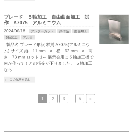
ブレード ５軸加工 自由曲面加工 試
作 A7075 アルミニウム
2024/06/18
アンダーカット
試作品
曲面加工
5軸加工
アルミ
製品名 ブレード形状 材質 A7075(アルミニウ
ム) サイズ 縦 11 mm × 横 62 mm × 高
さ 73 mm ロット 1～ 展示会用に５軸加工機で
何か作って！との指令が下りました。 ５軸加工
なら …
この記事を読む
1
2
3
…
5
»