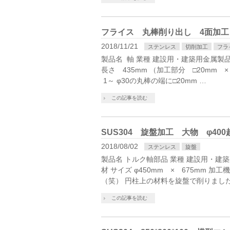
フライス 丸棒削り出し 4面加工
2018/11/21
ステンレス
切削加工
フラ
製品名 軸 業種 建設用・建築用金属製品製
長さ 435mm （加工部分 □20mm 
1～ φ30の丸棒の端に□20mm …
この記事を読む
SUS304 旋盤加工 大物 φ400
2018/08/02
ステンレス
旋盤
製品名 トルク軸部品 業種 建設用・建築
材 サイズ φ450mm × 675mm 加
（笑） 円柱上の材料を旋盤で削りました
この記事を読む