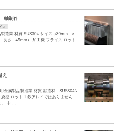
 軸制作
イス
造業 材質 SUS304 サイズ φ30mm ×
× 長さ 45mm） 加工機 フライス ロット
越え
用金属製品製造業 材質 鍛造材 SUS304N
工機 旋盤 ロット 1 鉄アレイではありません
。 中 …