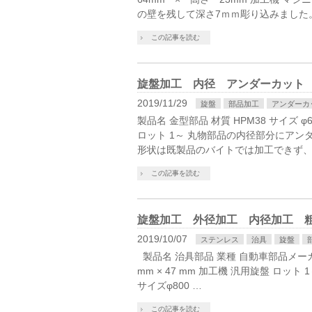
の壁を残して深さ7ｍｍ彫り込みました。
この記事を読む
旋盤加工 内径 アンダーカット
2019/11/29
旋盤
部品加工
アンダーカ
製品名 金型部品 材質 HPM38 サイズ 
ロット 1～ 丸物部品の内径部分にアン
形状は既製品のバイトでは加工できず、
この記事を読む
旋盤加工 外径加工 内径加工 粗ど
2019/10/07
ステンレス
治具
旋盤
製品名 治具部品 業種 自動車部品メーカー 材質
mm × 47 mm 加工機 汎用旋盤 ロッ
サイズφ800 …
この記事を読む