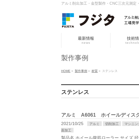
アルミ削出加工・金型製作・CNC三次元測定
最新情報
技術情
news
technol
製作事例
HOME
»
製作事例
»
材質
»
ステンレス
ステンレス
アルミ A6061 ホイールディ
2021/10/25
アルミ
切削加工
マシニン
面加工
製品名 ホイール腹筋ローラー サイズ 径 