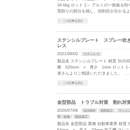
34.6kg ロット 1～ アルミの一枚
荒削りの部分を残し、切削目が分かるよ
この記事を読む
ステンシルプレート スプレー吹き
レス
2021/08/02
ステンレス
製品名 ステンシルプレート 材質 SUS3
横 520mm × 厚さ 1mm ロット
者さんよりご相談いただきました。 …
この記事を読む
金型部品 トラブル対策 割れ対策
2020/07/06
SUS304
切削加工
マシニ
理・改修
部品加工
製品名 金型部品 業種 自動車業界 材質 S
64mm × 高さ 23mm 加工機 マシ