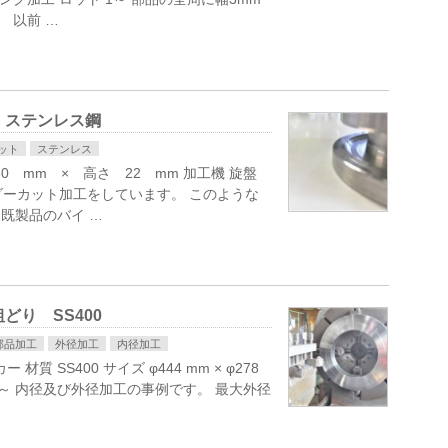
 以前 …
 ステンレス鋼
ット
ステンレス
φ60 mm × 高さ 22 mm 加工機 旋盤
ダーカット加工をしています。 このような
既製品のバイ …
り SS400
部品加工
外径加工
内径加工
 SS400 サイズ φ444 mm × φ278
ト 1～ 内径及び外径加工の事例です。 最大外径