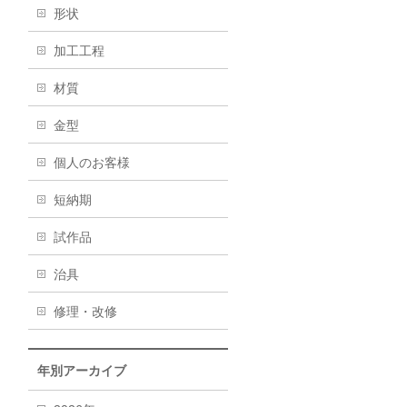
形状
加工工程
材質
金型
個人のお客様
短納期
試作品
治具
修理・改修
年別アーカイブ