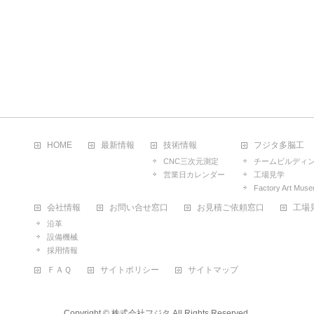
HOME
最新情報
技術情報
フジタ多脳工
CNC三次元測定
チームビルディ
営業日カレンダー
工場見学
Factory Art Mus
会社情報
お問い合せ窓口
お見積ご依頼窓口
工場
沿革
設備機械
採用情報
ＦＡＱ
サイトポリシー
サイトマップ
Copyright ©
株式会社フジタ
All Rights Reserved.