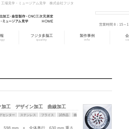
・工場見学・ミュージアム見学 株式会社フジタ
営業時間 8：15
報
フジタ多脳工
製作事例
会
ogy
quality
info
c
スク加工 デザイン加工 曲線加工
グセンター
ステンレス
フライス
試作品
曲
598 mm × 全体奥行 630 mm 重さ