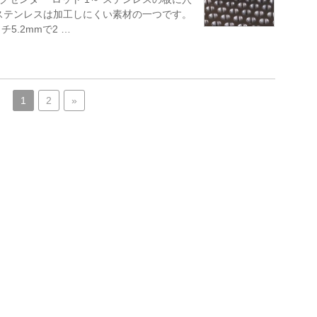
ステンレスは加工しにくい素材の一つです。
5.2mmで2 …
1
2
»