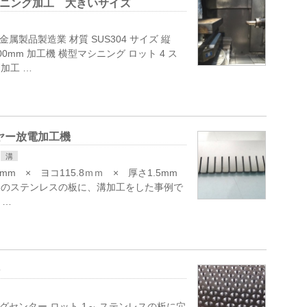
横型マシニング加工 大きいサイズ
金属製品製造業 材質 SUS304 サイズ 縦
00mm 加工機 横型マシニング ロット 4 ス
加工 …
ヤー放電加工機
溝
mm × ヨコ115.8ｍｍ × 厚さ1.5mm
ｍｍのステンレスの板に、溝加工をした事例で
 …
ヶ
ングセンター ロット 1～ ステンレスの板に穴