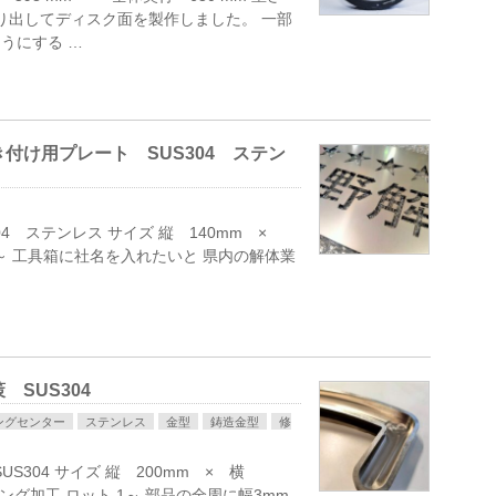
板を削り出してディスク面を製作しました。 一部
うにする …
付け用プレート SUS304 ステン
04 ステンレス サイズ 縦 140mm ×
 1～ 工具箱に社名を入れたいと 県内の解体業
 SUS304
ングセンター
ステンレス
金型
鋳造金型
修
US304 サイズ 縦 200mm × 横
ニング加工 ロット 1～ 部品の全周に幅3mm