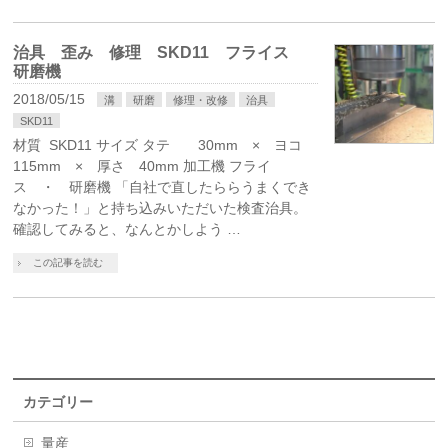
治具 歪み 修理 SKD11 フライス
研磨機
2018/05/15
溝
研磨
修理・改修
治具
SKD11
材質 SKD11 サイズ タテ 30mm × ヨコ
115mm × 厚さ 40mm 加工機 フライ
ス ・ 研磨機 「自社で直したららうまくでき
なかった！」と持ち込みいただいた検査治具。
確認してみると、なんとかしよう …
この記事を読む
カテゴリー
量産