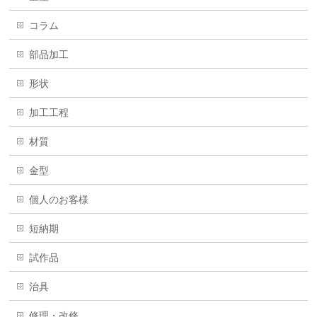
コラム
部品加工
形状
加工工程
材質
金型
個人のお客様
短納期
試作品
治具
修理・改修