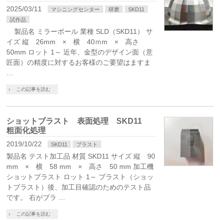
2025/03/11
マシニングセンター
研磨
SKD11
試作品
製品名 ミラーボール 業種 SLD（SKD11） サ
イズ 縦 26mm × 横 40ｍm × 高さ
50mm ロット 1～ 近年、金型のデザイン面（意
匠面）の精度に対するお客様のご要望はますま
…
この記事を読む
ショットブラスト 表面処理 SKD11
粗面化処理
2019/10/22
SKD11
ブラスト
製品名 テスト加工品 材質 SKD11 サイズ 縦 90
mm × 横 58 mm × 高さ 50 mm 加工機
ショットブラスト ロット 1～ ブラスト（ショッ
トブラスト）後、加工目確認のためのテスト品
です。 右がブラ …
この記事を読む