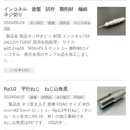
インコネル 旋盤 試作 難削材 極細
ネジ切り
2024/05/24
ネジ加工
旋盤
試作品
インコネル
718
製品名 製品ネジ付きピン 材質 インコネル718
(ALLOY-718ST 固溶化熱処理） サイズ
φ20.2×φ18 M16×P1.5 ロット 1～ 難削材のイ
ンコネル 展示会用のサンプル品を加工しまし
た …
この記事を読む
Rp1/2 平行ねじ ねじ山角度
2024/04/15
旋盤
試作品
ネジ加工
FDAC
製品名 ネジ置き入子 業種 FDAC サイズ Φ25
ｍｍ×82.5ｍｍ ロット 1～ Rp1/2平行ねじ（ネジ
山・ネジ谷共にR0.25：有）の加工事例です。
ねじ山角度は55°です。 2回試作 …