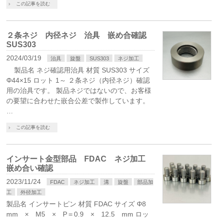
この記事を読む
２条ネジ 内径ネジ 治具 嵌め合確認
SUS303
2024/03/19
治具
旋盤
SUS303
ネジ加工
製品名 ネジ確認用治具 材質 SUS303 サイズ
Φ44×15 ロット 1～ ２条ネジ（内径ネジ）確認
用の治具です。 製品ネジではないので、お客様
の要望に合わせた嵌合公差で製作しています。
…
この記事を読む
インサート金型部品 FDAC ネジ加工
嵌め合い確認
2023/11/24
FDAC
ネジ加工
溝
旋盤
部品加
工
外径加工
製品名 インサートピン 材質 FDAC サイズ Φ8
mm × M5 × P＝0.9 × 12.5 mm ロッ