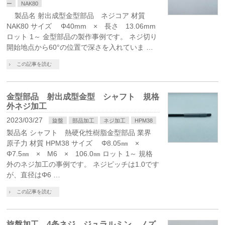
ー
NAK80
製品名 射出成型金型部品 ネジコア 材質
NAK80 サイズ Φ40mm × 長さ 13.06mm
ロット 1～ 金型部品の製作事例です。 ネジ切り
開始地点から60°の位置で深さを入れていま …
この記事を読む
金型部品 射出成型金型 シャフト 規格
外ネジ加工
2023/03/27
旋盤
部品加工
ネジ加工
HPM38
製品名 シャフト 熱硬化性樹脂金型部品 業界
原子力 材質 HPM38 サイズ Φ8.05㎜ ×
Φ7.5㎜ × M6 × 106.0㎜ ロット 1～ 規格
外のネジ加工の事例です。 ネジピッチは1.0です
が、直径はΦ6 …
この記事を読む
旋盤加工 4条ネジ ジュラルミン ノズ