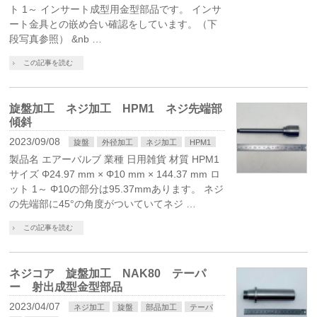
ト 1～ インサート成型用金型部品です。 インサ
ート金具との嵌め合い確認をしています。（下
段写真参照） &nb …
この記事を読む
旋盤加工 ネジ加工 HPM1 ネジ先端部
傾斜
2023/09/08
旋盤
外径加工
ネジ加工
HPM1
製品名 エアーバルブ 業種 日用雑貨 材質 HPM1
サイズ Φ24.97 mm × Φ10 mm × 144.37 mm ロ
ット 1～ Φ10の部分は95.37mmあります。 ネジ
の先端部に45°の角度がついていてネジ …
この記事を読む
ネジコア 旋盤加工 NAK80 テーパ
ー 射出成型金型部品
2023/04/07
ネジ加工
旋盤
部品加工
テーパ