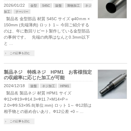
2026/01/22
金型
S45C
旋盤
薄物加工
ネジ
加工
テーパー
製品名 金型部品 材質 S45C サイズ φ40ｍm ×
150mm (先端薄肉) ロット 1～ 今回ご紹介する
のは、年に数回リピート製作している金型部品
の事例です。 先端の肉厚はなんと0.3mm以下
と …
この記事を読む
製品ネジ 特殊ネジ HPM1 お客様指定
の収縮率に応じた加工が可能
2024/12/18
旋盤
ネジ加工
HPM1
製品名 製品ネジ 材質 HPM1 サイズ
Φ12×Φ19×Φ14.3×Φ11.7×M14×P＝
2.0×Φ9.53×95.8(単位:mm) ロット 1～ Φ12部は
相手物との嵌め合いあり。Φ12公差 +0 – …
この記事を読む