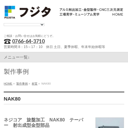
ご相談・お問い合せはお気軽にどうぞ。
0766-64-3710
営業時間 8：15～17：10 休日 土日、夏季休暇、年末年始休暇等
メニュー一覧↓
製作事例
HOME
»
製作事例
»
材質
»
NAK80
NAK80
ネジコア 旋盤加工 NAK80 テーパ
ー 射出成型金型部品