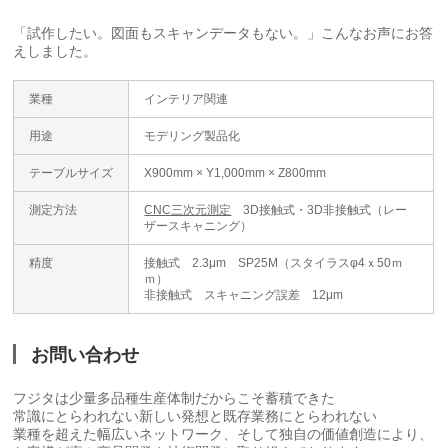
「試作したい。図面もスキャンデータもない。」こんなお声にお答
えしました。
業種
インテリア関連
用途
モデリング製品化
テーブルサイズ
X900mm × Y1,000mm × Z800mm
測定方法
CNC三次元測定
3D接触式・3D非接触式（レー
ザースキャニング）
精度
接触式 2.3μm SP25M（スタイラスφ4ｘ50ｍ
ｍ）
非接触式 スキャニング誤差 12μm
お問い合わせ
フジタは少量多品種生産体制だからこそ蓄積できた
常識にとらわれない新しい発想と既存業務にとらわれない
業種を超えた幅広いネットワーク、そして独自の価値創造により、