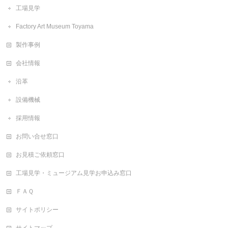
工場見学
Factory Art Museum Toyama
製作事例
会社情報
沿革
設備機械
採用情報
お問い合せ窓口
お見積ご依頼窓口
工場見学・ミュージアム見学お申込み窓口
ＦＡＱ
サイトポリシー
サイトマップ