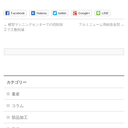
Facebook
Hatena
twitter
Google+
LINE
←
横型マシニングセンターでの切削加
アルミニューム用鋳造金型
→
工で工数削減
カテゴリー
量産
コラム
部品加工