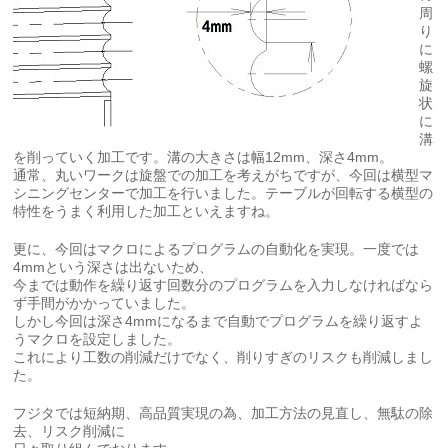
周
り
に
螺
旋
状
に
溝
を削っていく加工です。溝の大きさは幅12mm、深さ4mm。
通常、丸いワークは旋盤での加工を考えがちですが、今回は横型マ
シニングセンターで加工を行いました。テーブルが回転する横型の
特性をうまく利用した加工といえますね。
更に、今回はマクロによるプログラムの自動化を実現。一度では
4mmという深さは出ないため、
今までは動作を繰り返す回数分のプログラムを入力しなければなら
ず手間がかかっていました。
しかし今回は深さ4mmになるまで自動でプログラムを繰り返すよ
うマクロを設定しました。
これにより工数の削減だけでなく、削りすぎのリスクも削減しまし
た。
フジタでは短納期、高品質実現の為、加工方法の見直し、無駄の除
去、リスク削減に