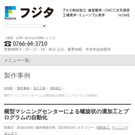
ご相談・お問い合せはお気軽にどうぞ。
0766-64-3710
営業時間 8：15～17：10 休日 土日、夏季休暇、年末年始休暇等
メニュー一覧↓
製作事例
HOME
»
製作事例
»
加工工程
»
切削加工
»
横型マシニングセンターによる螺旋状の溝加工とプログラムの自動化
横型マシニングセンターによる螺旋状の溝加工とプ
ログラムの自動化
投稿日 : 2016/10/04
最終更新日時 : 2023/07/18
カテゴリー :
切削加工
,
マシニング
センター