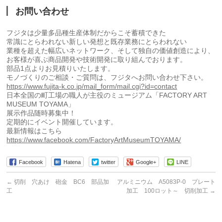
お問い合わせ
フジタは少量多品種生産体制だからこそ蓄積できた
常識にとらわれない新しい発想と既存業務にとらわれない
業種を超えた幅広いネットワーク、そして独自の価値創造により、
お客様が喜ぶ商品開発や技術開発に取り組んでおります。
部品1点よりお見積りいたします。
モノづくりのご相談・ご質問は、フジタへお問い合わせ下さい。
https://www.fujita-k.co.jp/mail_form/mail.cgi?id=contact
日本全国の町工場の職人が主役のミュージアム「FACTORY ART
MUSEUM TOYAMA」
展示作品随時募集中！
定期的にイベント開催しています。
最新情報はこちら
https://www.facebook.com/FactoryArtMuseumTOYAMA/
Facebook
Hatena
twitter
Google+
LINE
←
切削 穴あけ 砲金 BC6 部品加
アルミニウム A5083P-0 プレート
工
加工 100ロット～ 切削加工
→