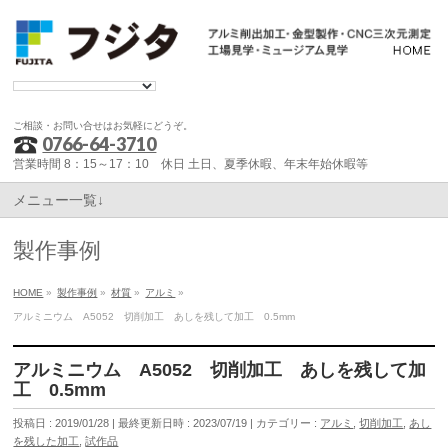
ご相談・お問い合せはお気軽にどうぞ。
0766-64-3710
営業時間 8：15～17：10 休日 土日、夏季休暇、年末年始休暇等
メニュー一覧↓
製作事例
HOME
»
製作事例
»
材質
»
アルミ
»
アルミニウム A5052 切削加工 あしを残して加工 0.5mm
アルミニウム A5052 切削加工 あしを残して加
工 0.5mm
投稿日 : 2019/01/28
最終更新日時 : 2023/07/19
カテゴリー :
アルミ
,
切削加工
,
あし
を残した加工
,
試作品