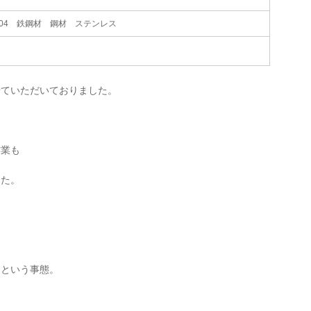
US304 鉄鋼材 鋼材 ステンレス
せていただいておりました。
作業も
した。
」という事態。