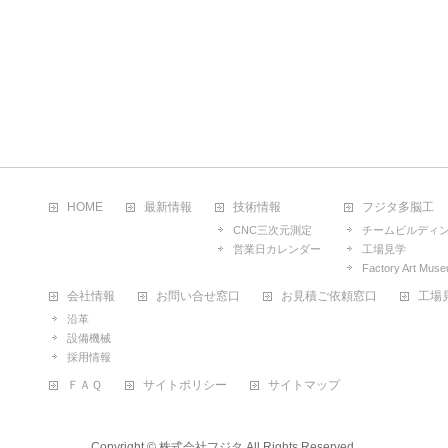
HOME
最新情報
技術情報
フジタ多脳工
CNC三次元測定
チームビルディ
営業日カレンダー
工場見学
Factory Art Mus
会社情報
お問い合せ窓口
お見積ご依頼窓口
工場
沿革
設備機械
採用情報
ＦＡＱ
サイトポリシー
サイトマップ
Copyright ©
株式会社フジタ
All Rights Reserved.