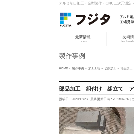
アルミ削出加工・金型製作・CNC三次元測定
最新情報
技術情
news
technol
製作事例
HOME
»
製作事例
»
加工工程
»
切削加工
»
部品加工
部品加工 組付け 組立て 
投稿日 : 2020/12/23
最終更新日時 : 2023/07/26