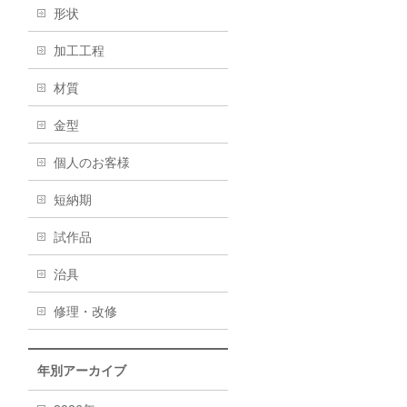
形状
加工工程
材質
金型
個人のお客様
短納期
試作品
治具
修理・改修
年別アーカイブ