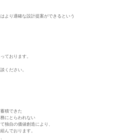
後はより適確な設計提案ができるという
承っております。
相談ください。
そ蓄積できた
業務にとらわれない
して独自の価値創造により、
り組んでおります。
り、