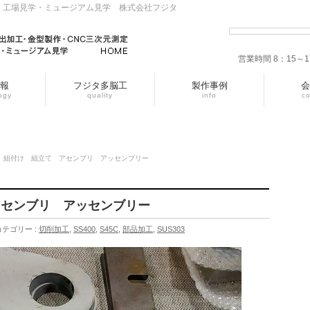
・工場見学・ミュージアム見学 株式会社フジタ
営業時間 8：15
報
フジタ多脳工
製作事例
会
ogy
quality
info
c
 組付け 組立て アセンブリ アッセンブリー
アセンブリ アッセンブリー
カテゴリー :
切削加工
,
SS400
,
S45C
,
部品加工
,
SUS303