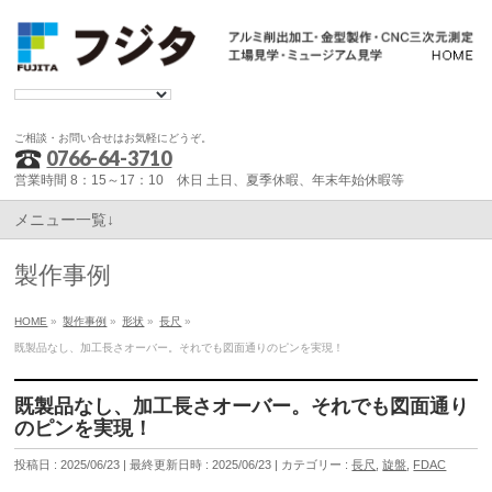
ご相談・お問い合せはお気軽にどうぞ。
0766-64-3710
営業時間 8：15～17：10 休日 土日、夏季休暇、年末年始休暇等
メニュー一覧↓
製作事例
HOME
»
製作事例
»
形状
»
長尺
»
既製品なし、加工長さオーバー。それでも図面通りのピンを実現！
既製品なし、加工長さオーバー。それでも図面通り
のピンを実現！
投稿日 : 2025/06/23
最終更新日時 : 2025/06/23
カテゴリー :
長尺
,
旋盤
,
FDAC