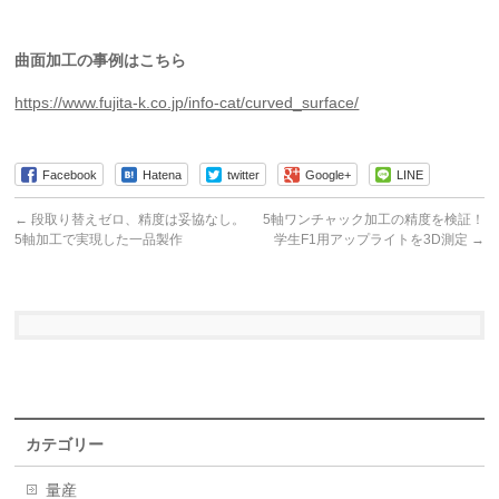
曲面加工の事例はこちら
https://www.fujita-k.co.jp/info-cat/curved_surface/
Facebook
Hatena
twitter
Google+
LINE
←
段取り替えゼロ、精度は妥協なし。
5軸ワンチャック加工の精度を検証！
5軸加工で実現した一品製作
学生F1用アップライトを3D測定
→
カテゴリー
量産