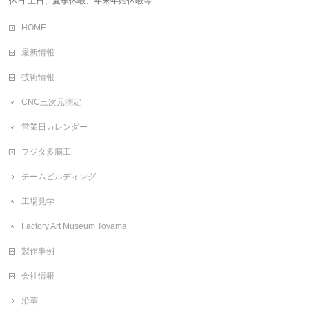
休日 土日、夏季休暇、年末年始休暇等
HOME
最新情報
技術情報
CNC三次元測定
営業日カレンダー
フジタ多脳工
チームビルディング
工場見学
Factory Art Museum Toyama
製作事例
会社情報
沿革