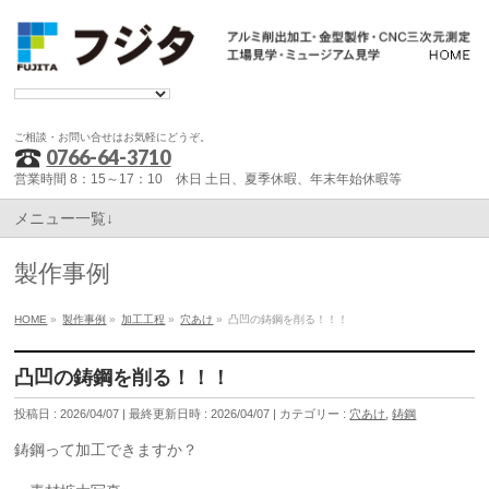
ご相談・お問い合せはお気軽にどうぞ。
0766-64-3710
営業時間 8：15～17：10 休日 土日、夏季休暇、年末年始休暇等
メニュー一覧↓
製作事例
HOME
»
製作事例
»
加工工程
»
穴あけ
»
凸凹の鋳鋼を削る！！！
凸凹の鋳鋼を削る！！！
投稿日 : 2026/04/07
最終更新日時 : 2026/04/07
カテゴリー :
穴あけ
,
鋳鋼
鋳鋼って加工できますか？