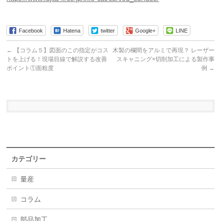
Facebook
Hatena
twitter
Google+
LINE
←
【コラム５】図面のこの指定がコス
木製の欄間をアルミで再現？ レーザー
トを上げる！現場目線で解説する改善
スキャニング×切削加工による製作事
ポイント①面粗度
例
→
カテゴリー
量産
コラム
部品加工