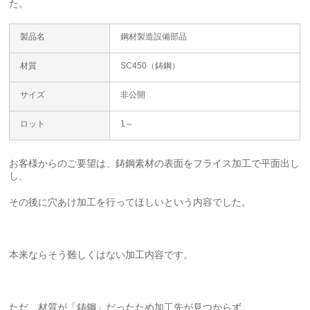
た。
製品名
鋼材製造設備部品
材質
SC450（鋳鋼）
サイズ
非公開
ロット
1～
お客様からのご要望は、鋳鋼素材の表面をフライス加工で平面出し
し、
その後に穴あけ加工を行ってほしいという内容でした。
本来ならそう難しくはない加工内容です。
ただ、材質が「鋳鋼」だったため加工先が見つからず