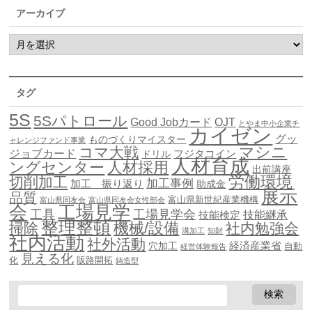
アーカイブ
タグ
5S
5Sパトロール
Good Jobカード
OJT
とやま中小企業チ
カイゼン
グッ
ものづくりマイスター
ャレンジファンド事業
マシニ
コマ大戦
ジョブカード
ドリル
フジタコイン
人材育成
ングセンター
人材採用
出前講座
労働環境
切削加工
加工事例
加工 振り返り
助成金
展示
品質
富山県新世紀産業機構
富山県同友会
富山県同友会女性部会
会
工場見学
工具
工場見学会
技能継承
技能検定
整理整頓
機械/設備
掃除
社内勉強会
溝加工
知財
社内活動
社外活動
穴加工
経済産業省
自動
経営体験報告
見える化
化
販路開拓
鋳造型