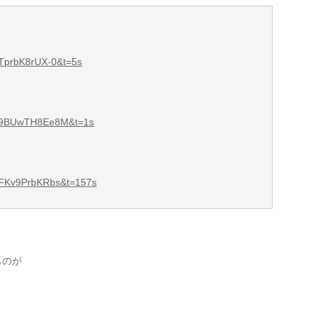
=TprbK8rUX-0&t=5s
v=9BUwTH8Ee8M&t=1s
v=FKv9PrbKRbs&t=157s
ものが