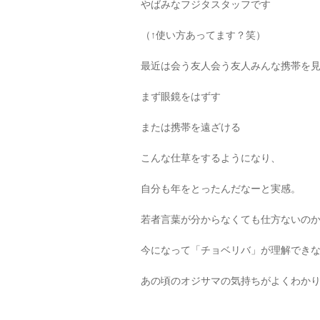
やばみなフジタスタッフです
（↑使い方あってます？笑）
最近は会う友人会う友人みんな携帯を
まず眼鏡をはずす
または携帯を遠ざける
こんな仕草をするようになり、
自分も年をとったんだなーと実感。
若者言葉が分からなくても仕方ないの
今になって「チョベリバ」が理解でき
あの頃のオジサマの気持ちがよくわか