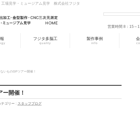
・工場見学・ミュージアム見学 株式会社フジタ
営業時間 8：15
報
フジタ多脳工
製作事例
会
ogy
quality
info
c
ないものGPツアー開催！
アー開催！
カテゴリー :
スタッフブログ