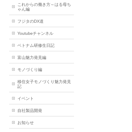
これからの働き方～はる母ち
ゃん編
フジタのDX道
Youtubeチャンネル
ベトナム研修生日記
富山魅力発見編
モノづくり編
移住女子モノづくり魅力発見
記
イベント
自社製品開発
お知らせ