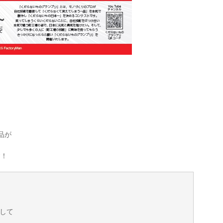
品が
す！
して