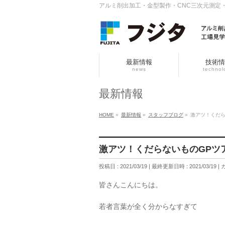
アルミ削出加工・金型製作・CNC三次元測定
最新情報
技術情
news
technol
最新情報
HOME
»
最新情報
»
スタッフブログ
»
激アツ！くだら
激アツ！くだらないものGPツ
投稿日 : 2021/03/19
最終更新日時 : 2021/03/19
皆さんこんにちは。
若者言葉が全く分からなすぎて