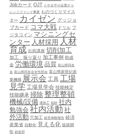
Jobカード
OJT
とやま中小企業チャ
ものづくりマイス
レンジファンド事業
カイゼン
グッジョ
ター
コマ大戦
ブカード
ドリル
フ
マシニングセ
ジタコイン
人材
ンター
人材採用
育成
切削加工
出前講座
加工事例
加工 振り返り
助成
労働環境
品質
金
富山県同友
富山県新世紀産
会
富山県同友会女性部会
展示会
工場
工具
業機構
見学
工場見学会
技能検定
整理整頓
掃除
技能継承
機械/設備
社内
溝加工
知財
社内活動
勉強会
社
外活動
穴加工
経済
経営体験報告
見える化
産業省
自動化
販路開
拓
鋳造型